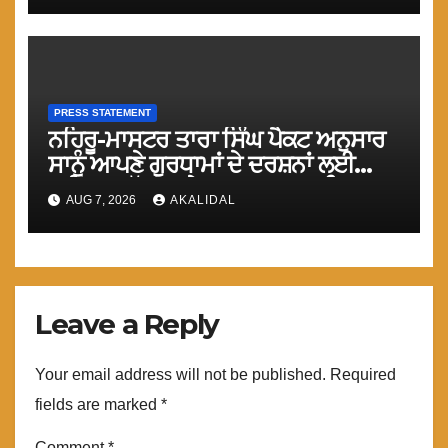
PRESS STATEMENT
ਨਹਿਰੂ-ਮਾਸਟਰ ਤਾਰਾ ਸਿੰਘ ਪੈਕਟ ਅਨੁਸਾਰ
ਸਾਨੂੰ ਆਪਣੇ ਗੁਰਧਾਮਾਂ ਦੇ ਦਰਸ਼ਨਾਂ ਲਈ
ਤੁਰੰਤ ਸਰਹੱਦਾਂ ਅਤੇ ਕਰਤਾਰਪੁਰ ਸਾਹਿਬ
AUG 7, 2026
AKALIDAL
ਲਾਂਘਾ ਖੋਲਿਆ ਜਾਵੇ : ਮਾਨ
Leave a Reply
Your email address will not be published.
Required
fields are marked
*
Comment
*