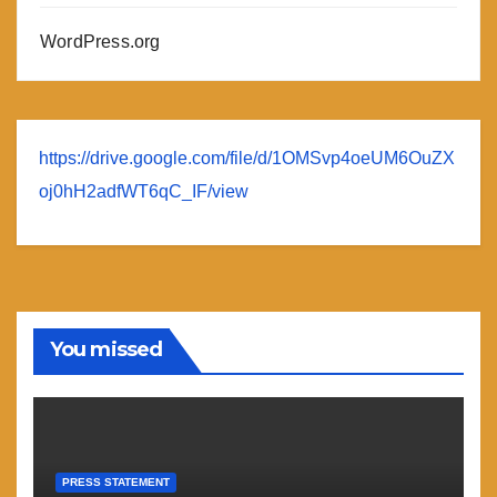
WordPress.org
https://drive.google.com/file/d/1OMSvp4oeUM6OuZX
oj0hH2adfWT6qC_IF/view
You missed
PRESS STATEMENT