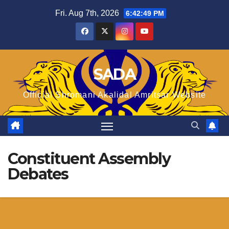
Skip
Fri. Aug 7th, 2026
6:42:49 PM
to
content
SADA
Official Shromani Akalidal Amritsar Website
Constituent Assembly
Debates