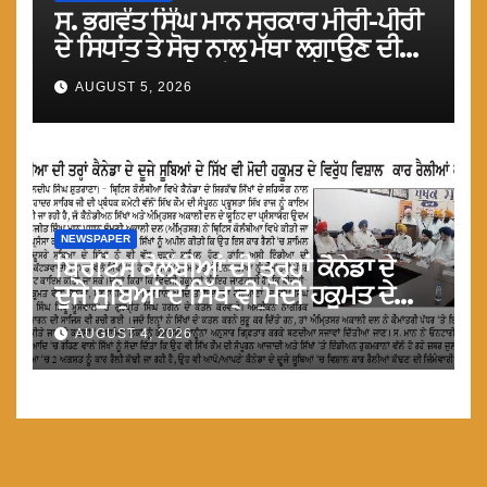
ਸ. ਭਗਵੰਤ ਸਿੰਘ ਮਾਨ ਸਰਕਾਰ ਮੀਰੀ-ਪੀਰੀ
ਦੇ ਸਿਧਾਂਤ ਤੇ ਸੋਚ ਨਾਲ ਮੱਥਾ ਲਗਾਉਣ ਦੀ
ਗੁਸਤਾਖੀ ਨਾ ਕਰੇ ਤਾਂ ਬਿਹਤਰ ਹੋਵੇਗਾ : ਮਾਨ
AUGUST 5, 2026
NEWSPAPER
ਬ੍ਰਿਟਿਸ ਕੋਲੰਬੀਆਂ ਦੀ ਤਰ੍ਹਾਂ ਕੈਨੇਡਾ ਦੇ
ਦੂਜੇ ਸੂਬਿਆਂ ਦੇ ਸਿੱਖ ਵੀ ਮੋਦੀ ਹਕੂਮਤ ਦੇ
ਵਿਰੁੱਧ ਵਿਸ਼ਾਲ ਕਾਰ ਰੈਲੀਆ ਕਰਨ : ਮਾਨ
AUGUST 4, 2026