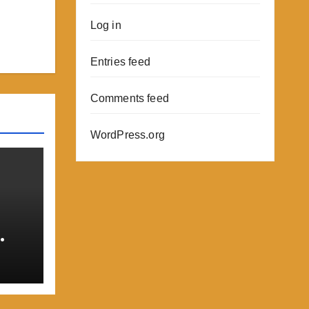
Log in
Entries feed
Comments feed
WordPress.org
ਾ
 ਕਰੇ
ਨ