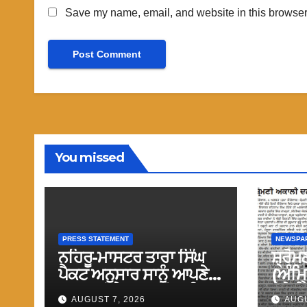
Save my name, email, and website in this browser 
You missed
PRESS STATEMENT
NEWSPA
ਨਹਿਰੂ-ਮਾਸਟਰ ਤਾਰਾ ਸਿੰਘ
ਸ਼੍ਰੋ
ਪੈਕਟ ਅਨੁਸਾਰ ਸਾਨੂੰ ਆਪਣੇ
(ਅੰਮ੍
ਗੁਰਧਾਮਾਂ ਦੇ ਦਰਸ਼ਨਾਂ ਲਈ
ਜਥੇਬੰ
AUGUST 7, 2026
AUGU