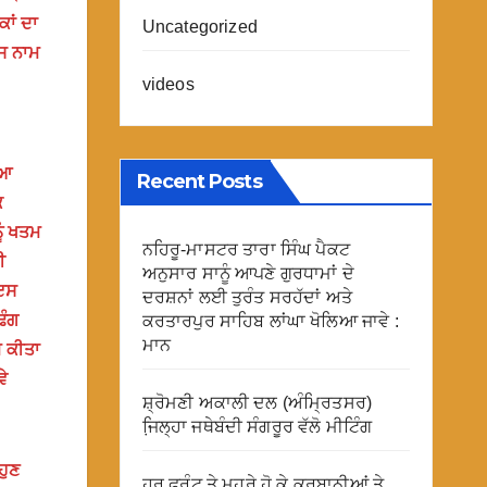
ਕਾਂ ਦਾ
Uncategorized
ਿਸ ਨਾਮ
videos
ੀਆ
Recent Posts
ਿ
ੂੰ ਖਤਮ
ਨਹਿਰੂ-ਮਾਸਟਰ ਤਾਰਾ ਸਿੰਘ ਪੈਕਟ
ੀ
ਅਨੁਸਾਰ ਸਾਨੂੰ ਆਪਣੇ ਗੁਰਧਾਮਾਂ ਦੇ
 ਇਸ
ਦਰਸ਼ਨਾਂ ਲਈ ਤੁਰੰਤ ਸਰਹੱਦਾਂ ਅਤੇ
ਢੰਗ
ਕਰਤਾਰਪੁਰ ਸਾਹਿਬ ਲਾਂਘਾ ਖੋਲਿਆ ਜਾਵੇ :
ਮਾਨ
ਮ ਕੀਤਾ
ੇ
ਸ਼੍ਰੋਮਣੀ ਅਕਾਲੀ ਦਲ (ਅੰਮ੍ਰਿਤਸਰ)
ਜਿ਼ਲ੍ਹਾ ਜਥੇਬੰਦੀ ਸੰਗਰੂਰ ਵੱਲੋ ਮੀਟਿੰਗ
ਹੁਣ
ਹਰ ਫਰੰਟ ਤੇ ਮੂਹਰੇ ਹੋ ਕੇ ਕੁਰਬਾਨੀਆਂ ਤੇ