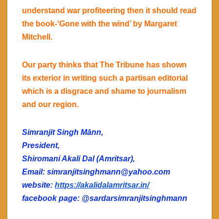
understand war profiteering then it should read
the book-‘Gone with the wind’ by Margaret
Mitchell.
Our party thinks that The Tribune has shown
its exterior in writing such a partisan editorial
which is a disgrace and shame to journalism
and our region.
Simranjit Singh Mānn,
President,
Shiromani Akali Dal (Amritsar),
Email: simranjitsinghmann@yahoo.com
website:
https://akalidalamritsar.in/
facebook page: @sardarsimranjitsinghmann