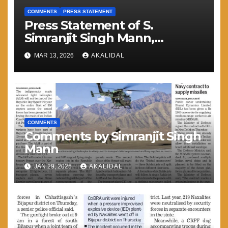
COMMENTS
PRESS STATEMENT
Press Statement of S.
Simranjit Singh Mann,
President Shiromani Akali Dal
MAR 13, 2026
AKALIDAL
(Amritsar)
COMMENTS
Comments by Simranjit Singh
Mann
JAN 29, 2025
AKALIDAL