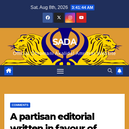
Skip
Sat. Aug 8th, 2026
3:41:45 AM
to
content
SADA
Official Shromani Akalidal Amritsar Website
COMMENTS
A partisan editorial
written in favour of