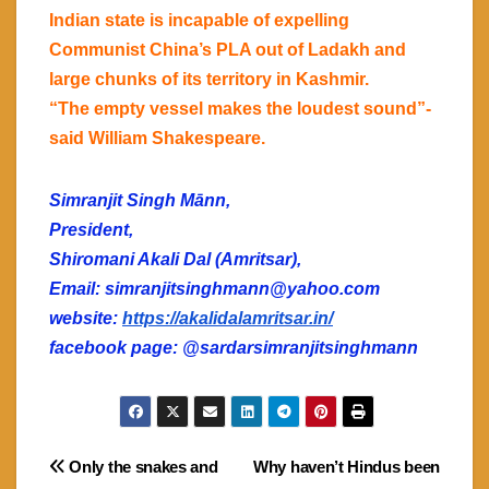
Indian state is incapable of expelling
Communist China’s PLA out of Ladakh and
large chunks of its territory in Kashmir.
“The empty vessel makes the loudest sound”-
said William Shakespeare.
Simranjit Singh Mānn,
President,
Shiromani Akali Dal (Amritsar),
Email: simranjitsinghmann@yahoo.com
website:
https://akalidalamritsar.in/
facebook page: @sardarsimranjitsinghmann
Post
Only the snakes and
Why haven’t Hindus been