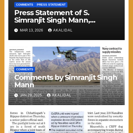
COMMENTS
PRESS STATEMENT
Press Statement of S.
Simranjit Singh Mann,
President Shiromani Akali Dal
MAR 13, 2026
AKALIDAL
(Amritsar)
COMMENTS
Comments by Simranjit Singh
Mann
JAN 29, 2025
AKALIDAL