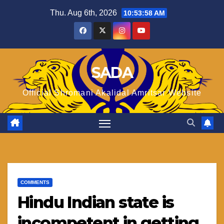
Skip
Thu. Aug 6th, 2026
10:53:59 AM
to
content
SADA
Official Shromani Akalidal Amritsar Website
COMMENTS
Hindu Indian state is
incompetent in getting