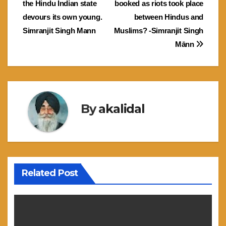
the Hindu Indian state
booked as riots took place
navigation
devours its own young.
between Hindus and
Simranjit Singh Mann
Muslims? -Simranjit Singh
Mānn
By
akalidal
Related Post