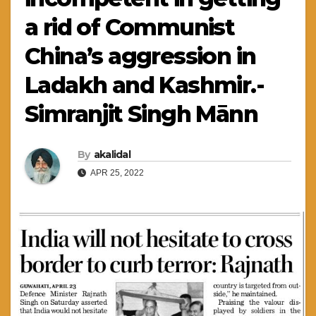
a rid of Communist
China’s aggression in
Ladakh and Kashmir.-
Simranjit Singh Mānn
By
akalidal
APR 25, 2022