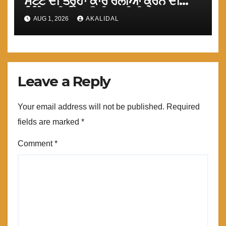
ਸਟੇਟ ਦੀ ਤਰ੍ਹਾਂ ਕਾਰ ਰੈਲੀਆਂ ਕਰਨ ਦੀ
ਜਿ਼ੰਮੇਵਾਰੀ ਨਿਭਾਉਣੀ ਚਾਹੀਦੀ ਹੈ : ਮਾਨ
AUG 1, 2026
AKALIDAL
Leave a Reply
Your email address will not be published.
Required
fields are marked
*
Comment
*