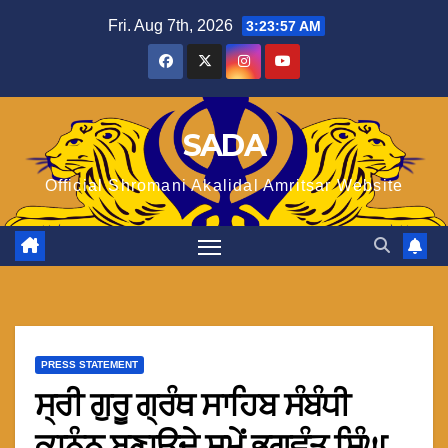
Skip
Fri. Aug 7th, 2026
3:23:57 AM
to
content
SADA
Official Shromani Akalidal Amritsar Website
PRESS STATEMENT
ਸ੍ਰੀ ਗੁਰੂ ਗ੍ਰੰਥ ਸਾਹਿਬ ਸੰਬੰਧੀ
ਕਾਨੂੰਨ ਬਣਾਉਦੇ ਸਮੇਂ ਭਗਵੰਤ ਸਿੰਘ