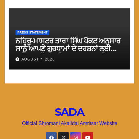
PRESS STATEMENT
ਨਹਿਰੂ-ਮਾਸਟਰ ਤਾਰਾ ਸਿੰਘ ਪੈਕਟ ਅਨੁਸਾਰ
ਸਾਨੂੰ ਆਪਣੇ ਗੁਰਧਾਮਾਂ ਦੇ ਦਰਸ਼ਨਾਂ ਲਈ
ਤੁਰੰਤ ਸਰਹੱਦਾਂ ਅਤੇ ਕਰਤਾਰਪੁਰ ਸਾਹਿਬ
AUGUST 7, 2026
ਲਾਂਘਾ ਖੋਲਿਆ ਜਾਵੇ : ਮਾਨ
SADA
Official Shromani Akalidal Amritsar Website