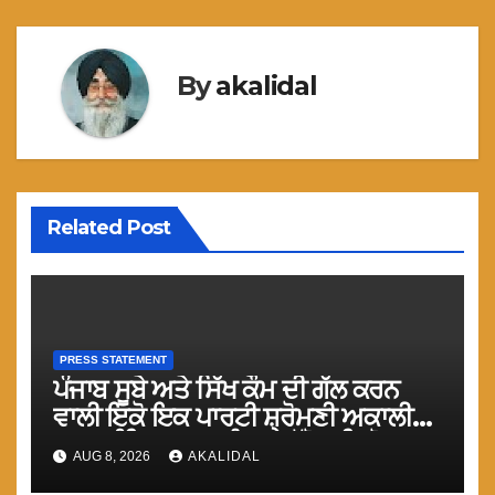
By
akalidal
Related Post
PRESS STATEMENT
ਪੰਜਾਬ ਸੂਬੇ ਅਤੇ ਸਿੱਖ ਕੌਮ ਦੀ ਗੱਲ ਕਰਨ
ਵਾਲੀ ਇਕੋ ਇਕ ਪਾਰਟੀ ਸ਼੍ਰੋਮਣੀ ਅਕਾਲੀ
ਦਲ (ਅੰਮ੍ਰਿਤਸਰ) ਨੂੰ ਹਰ ਪੱਖੋ ਸਹਿਯੋਗ
AUG 8, 2026
AKALIDAL
ਕੀਤਾ ਜਾਵੇ : ਮਾਨ