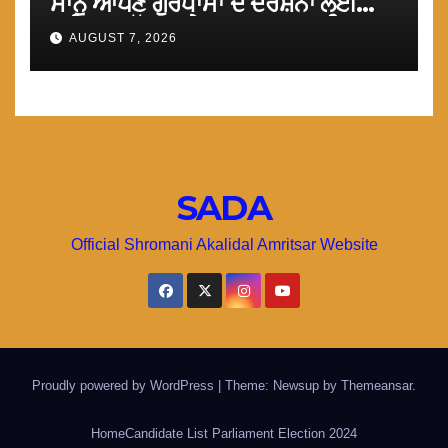
ਸਾਨੂੰ ਆਪਣੇ ਗੁਰਧਾਮਾਂ ਦੇ ਦਰਸ਼ਨਾਂ ਲਈ
ਤੁਰੰਤ ਸਰਹੱਦਾਂ ਅਤੇ ਕਰਤਾਰਪੁਰ ਸਾਹਿਬ
AUGUST 7, 2026
ਲਾਂਘਾ ਖੋਲਿਆ ਜਾਵੇ : ਮਾਨ
SADA
Official Shromani Akalidal Amritsar Website
Proudly powered by WordPress
|
Theme: Newsup by
Themeansar
.
Home
Candidate List Parliament Election 2024