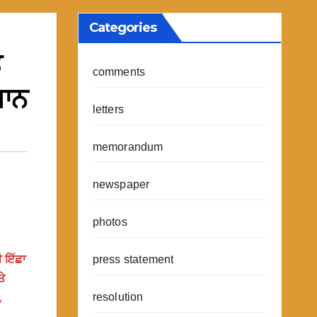
Categories
ੇ
comments
ਮਾਨ
letters
memorandum
newspaper
photos
press statement
ੀ ਇੱਛਾ
ਤੇ
resolution
,