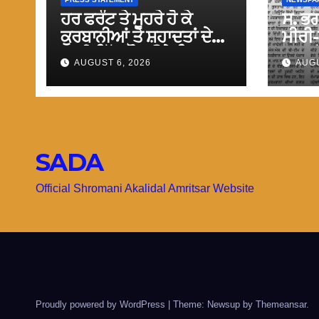
ਹਰ ਫਰੰਟ ਤੇ ਮੂਹਰੇ ਹੋ ਕੇ
ਸ. ਭ
ਕੁਰਬਾਨੀਆਂ ਤੇ ਸ਼ਹਾਦਤਾਂ ਦੇਣ
ਮੀਰੀ-
ਵਾਲੀ ਸਿੱਖ ਕੌਮ ਉਤੇ ਫਿਰਕੂ
ਨਾਲ 
AUGUST 6, 2026
AUGU
ਹਮਲੇ ਹੋਣੇ ਅਤਿ ਸ਼ਰਮਨਾਕ :
ਗੁਸਤਾ
ਟਿਵਾਣਾ
ਹੋਵੇਗਾ
SADA
Official Shromani Akalidal Amritsar Website
Proudly powered by WordPress
|
Theme: Newsup by
Themeansar
.