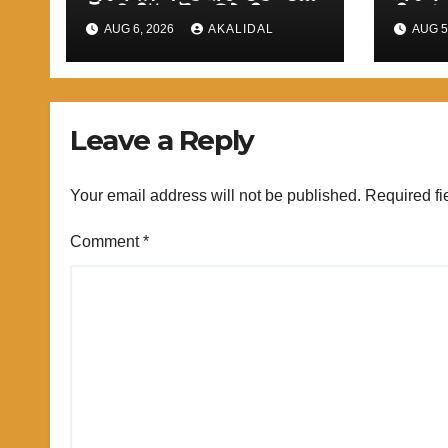
ਵਾਲੀ ਸਿੱਖ ਕੌਮ ਉਤੇ ਫਿਰਕੂ
ਸਿਧਾਂਤ
AUG 6, 2026
AKALIDAL
AUG 5
ਹਮਲੇ ਹੋਣੇ ਅਤਿ ਸ਼ਰਮਨਾਕ :
ਲਗਾਉਣ
ਟਿਵਾਣਾ
ਤਾਂ ਬ
Leave a Reply
Your email address will not be published.
Required fi
Comment
*