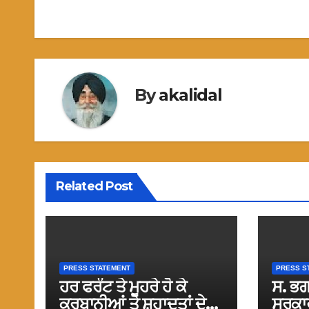
navigation
By
akalidal
Related Post
PRESS STATEMENT
PRESS S
ਹਰ ਫਰੰਟ ਤੇ ਮੂਹਰੇ ਹੋ ਕੇ
ਸ. ਭਗ
ਕੁਰਬਾਨੀਆਂ ਤੇ ਸ਼ਹਾਦਤਾਂ ਦੇਣ
ਸਰਕਾਰ