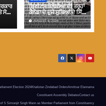
ਸਰਕਾਰ
ਬ੍ਰਿਟਿਸ ਕੋਲੰਬੀਆਂ ਦੀ ਤਰ੍ਹਾਂ
ੇ ਸੋਚ
ਕੈਨੇਡਾ ਦੇ ਦੂਜੇ ਸੂਬਿਆਂ ਦੇ ਸਿੱਖ
ਵੀ ਮੋਦੀ ਹਕੂਮਤ ਦੇ ਵਿਰੁੱਧ
AUGUST 4, 2026
ਬਿਹਤਰ
ਵਿਸ਼ਾਲ ਕਾਰ ਰੈਲੀਆ ਕਰਨ :
ਮਾਨ
arliament Election 2024
Khalistan Zindabad Orders
Amritsar Elannama
Constituent Assembly Debates
Contact us
of S Simranjit Singh Mann as Member Parliament from Constituency