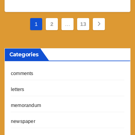
Posts
1
2
…
13
pagination
Categories
comments
letters
memorandum
newspaper