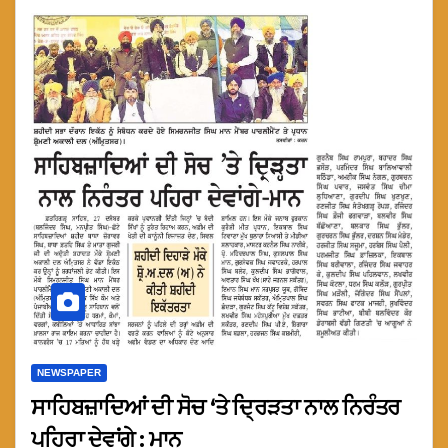
NEWSPAPER
ਸਾਹਿਬਜ਼ਾਦਿਆਂ ਦੀ ਸੋਚ ‘ਤੇ ਦ੍ਰਿੜਤਾ ਨਾਲ ਨਿਰੰਤਰ
ਪਹਿਰਾ ਦੇਵਾਂਗੇ : ਮਾਨ