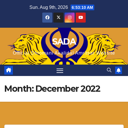
Skip
Sun. Aug 9th, 2026
6:53:11 AM
to
content
SADA
Official Shromani Akalidal Amritsar Website
Month:
December 2022