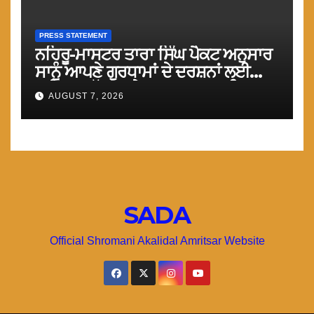
PRESS STATEMENT
ਨਹਿਰੂ-ਮਾਸਟਰ ਤਾਰਾ ਸਿੰਘ ਪੈਕਟ ਅਨੁਸਾਰ
ਸਾਨੂੰ ਆਪਣੇ ਗੁਰਧਾਮਾਂ ਦੇ ਦਰਸ਼ਨਾਂ ਲਈ
ਤੁਰੰਤ ਸਰਹੱਦਾਂ ਅਤੇ ਕਰਤਾਰਪੁਰ ਸਾਹਿਬ
AUGUST 7, 2026
ਲਾਂਘਾ ਖੋਲਿਆ ਜਾਵੇ : ਮਾਨ
SADA
Official Shromani Akalidal Amritsar Website