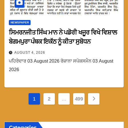
NEWSPAPER
ਸਿਮਰਨਜੀਤ ਸਿੰਘ ਮਾਨ ਨੇ ਪਡੋਰੀ ਖਜੂਰ ਵਿਖੇ ਵਿਸ਼ਾਲ
ਬੇਗਮਪੁਰਾ ਪੰਥਕ ਇਕੱਠ ਨੂੰ ਕੀਤਾ ਸੁਬੋਧਨ
AUGUST 4, 2026
ਪਹਿਰੇਦਾਰ 03 August 2026 ਰੋਜ਼ਾਨਾ ਸਪੋਕਸਮੈਨ 03 August
2026
Posts
1
2
…
499
pagination
Categories