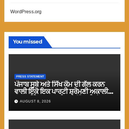
WordPress.org
You missed
PRESS STATEMENT
ਪੰਜਾਬ ਸੂਬੇ ਅਤੇ ਸਿੱਖ ਕੌਮ ਦੀ ਗੱਲ ਕਰਨ
ਵਾਲੀ ਇਕੋ ਇਕ ਪਾਰਟੀ ਸ਼੍ਰੋਮਣੀ ਅਕਾਲੀ
ਦਲ (ਅੰਮ੍ਰਿਤਸਰ) ਨੂੰ ਹਰ ਪੱਖੋ ਸਹਿਯੋਗ
AUGUST 8, 2026
ਕੀਤਾ ਜਾਵੇ : ਮਾਨ