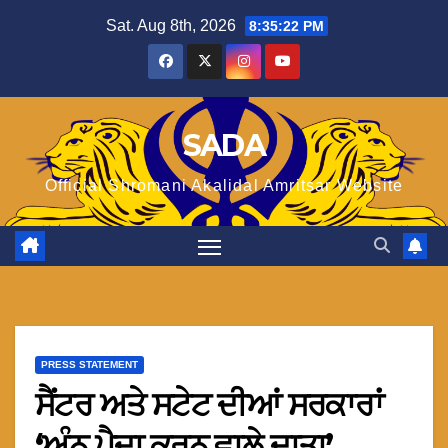
Skip
Sat. Aug 8th, 2026
8:35:22 PM
to
content
SADA
Official Shromani Akalidal Amritsar Website
PRESS STATEMENT
ਸੈਂਟਰ ਅਤੇ ਸਟੇਟ ਦੀਆਂ ਸਰਕਾਰਾਂ
‘ਅੰਨ ਪੈਦਾ ਕਰਨ ਵਾਲੇ ਦਾਤਾ’