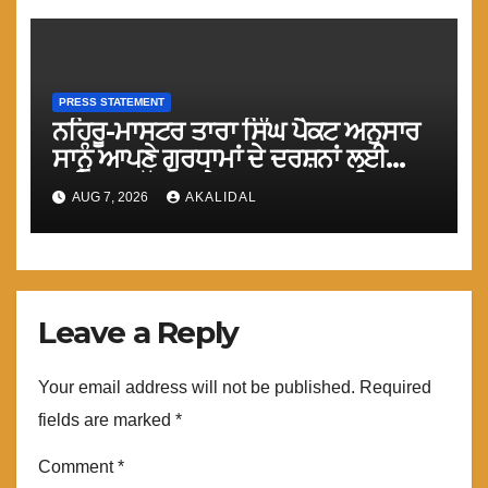
PRESS STATEMENT
ਨਹਿਰੂ-ਮਾਸਟਰ ਤਾਰਾ ਸਿੰਘ ਪੈਕਟ ਅਨੁਸਾਰ
ਸਾਨੂੰ ਆਪਣੇ ਗੁਰਧਾਮਾਂ ਦੇ ਦਰਸ਼ਨਾਂ ਲਈ
ਤੁਰੰਤ ਸਰਹੱਦਾਂ ਅਤੇ ਕਰਤਾਰਪੁਰ ਸਾਹਿਬ
AUG 7, 2026
AKALIDAL
ਲਾਂਘਾ ਖੋਲਿਆ ਜਾਵੇ : ਮਾਨ
Leave a Reply
Your email address will not be published.
Required
fields are marked
*
Comment
*