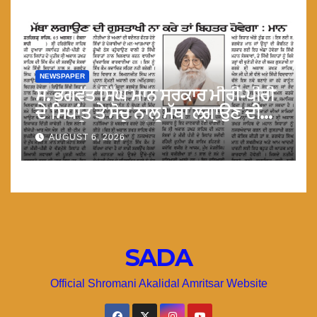
NEWSPAPER
ਸ. ਭਗਵੰਤ ਸਿੰਘ ਮਾਨ ਸਰਕਾਰ ਮੀਰੀ-ਪੀਰੀ
ਦੇ ਸਿਧਾਂਤ ਤੇ ਸੋਚ ਨਾਲ ਮੱਥਾ ਲਗਾਉਣ ਦੀ
ਗੁਸਤਾਖੀ ਨਾ ਕਰੇ ਤਾਂ ਬਿਹਤਰ ਹੋਵੇਗਾ : ਮਾਨ
AUGUST 6, 2026
SADA
Official Shromani Akalidal Amritsar Website