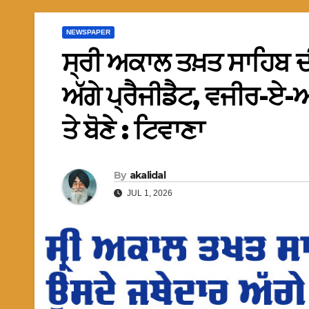
NEWSPAPER
ਸ੍ਰੀ ਅਕਾਲ ਤਖ਼ਤ ਸਾਹਿਬ ਦ
ਅੱਗੇ ਪ੍ਰੈਜੀਡੈਟ, ਵਜੀਰ-ਏ-ਆਜ
ਤੇ ਬੋਣੇ : ਟਿਵਾਣਾ
By
akalidal
JUL 1, 2026