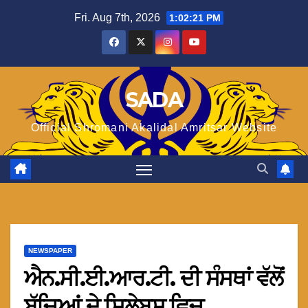
Skip
Fri. Aug 7th, 2026
1:02:22 PM
to
content
SADA
Official Shromani Akalidal Amritsar Website
NEWSPAPER
ਐਨ.ਸੀ.ਈ.ਆਰ.ਟੀ. ਦੀ ਸੰਸਥਾਂ ਵੱਲੋਂ
ਬੱਚਿਆਂ ਦੇ ਸਿਲੇਬਸ ਵਿਚ