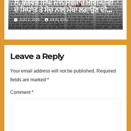
ਸ. ਭਗਵੰਤ ਸਿੰਘ ਮਾਨ ਸਰਕਾਰ ਮੀਰੀ-ਪੀਰੀ
ਦੇ ਸਿਧਾਂਤ ਤੇ ਸੋਚ ਨਾਲ ਮੱਥਾ ਲਗਾਉਣ ਦੀ
ਗੁਸਤਾਖੀ ਨਾ ਕਰੇ ਤਾਂ ਬਿਹਤਰ ਹੋਵੇਗਾ : ਮਾਨ
AUG 6, 2026
AKALIDAL
Leave a Reply
Your email address will not be published.
Required
fields are marked
*
Comment
*