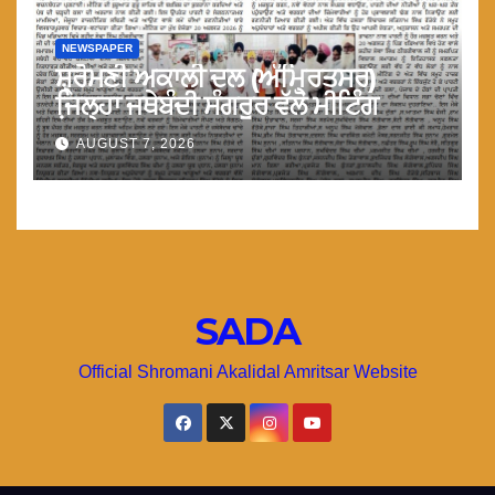
NEWSPAPER
ਸ਼੍ਰੋਮਣੀ ਅਕਾਲੀ ਦਲ (ਅੰਮ੍ਰਿਤਸਰ)
ਜਿ਼ਲ੍ਹਾ ਜਥੇਬੰਦੀ ਸੰਗਰੂਰ ਵੱਲੋ ਮੀਟਿੰਗ
AUGUST 7, 2026
SADA
Official Shromani Akalidal Amritsar Website