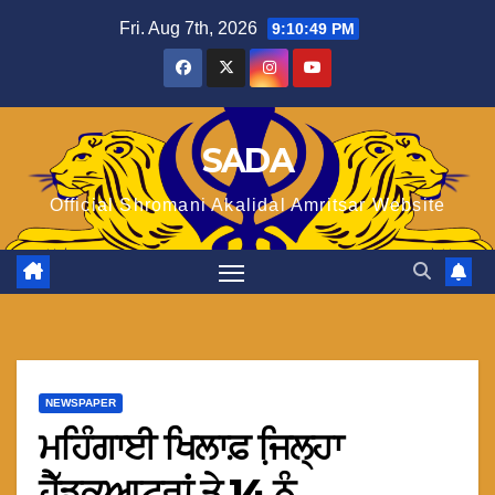
Skip
Fri. Aug 7th, 2026
9:10:50 PM
to
content
SADA
Official Shromani Akalidal Amritsar Website
NEWSPAPER
ਮਹਿੰਗਾਈ ਖਿਲਾਫ਼ ਜਿ਼ਲ੍ਹਾ
ਹੈੱਡਕੁਆਟਰਾਂ ਤੇ 14 ਨੂੰ