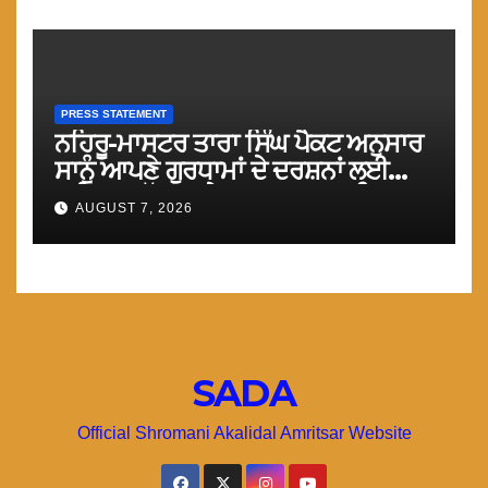
PRESS STATEMENT
ਨਹਿਰੂ-ਮਾਸਟਰ ਤਾਰਾ ਸਿੰਘ ਪੈਕਟ ਅਨੁਸਾਰ
ਸਾਨੂੰ ਆਪਣੇ ਗੁਰਧਾਮਾਂ ਦੇ ਦਰਸ਼ਨਾਂ ਲਈ
ਤੁਰੰਤ ਸਰਹੱਦਾਂ ਅਤੇ ਕਰਤਾਰਪੁਰ ਸਾਹਿਬ
AUGUST 7, 2026
ਲਾਂਘਾ ਖੋਲਿਆ ਜਾਵੇ : ਮਾਨ
SADA
Official Shromani Akalidal Amritsar Website