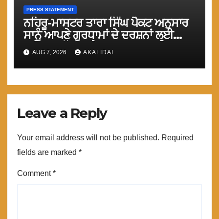
PRESS STATEMENT
ਨਹਿਰੂ-ਮਾਸਟਰ ਤਾਰਾ ਸਿੰਘ ਪੈਕਟ ਅਨੁਸਾਰ
ਸਾਨੂੰ ਆਪਣੇ ਗੁਰਧਾਮਾਂ ਦੇ ਦਰਸ਼ਨਾਂ ਲਈ
ਤੁਰੰਤ ਸਰਹੱਦਾਂ ਅਤੇ ਕਰਤਾਰਪੁਰ ਸਾਹਿਬ
AUG 7, 2026
AKALIDAL
ਲਾਂਘਾ ਖੋਲਿਆ ਜਾਵੇ : ਮਾਨ
Leave a Reply
Your email address will not be published.
Required
fields are marked
*
Comment
*