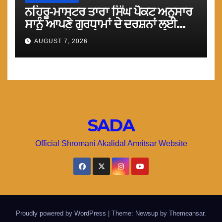
ਨਹਿਰੂ-ਮਾਸਟਰ ਤਾਰਾ ਸਿੰਘ ਪੈਕਟ ਅਨੁਸਾਰ
ਸਾਨੂੰ ਆਪਣੇ ਗੁਰਧਾਮਾਂ ਦੇ ਦਰਸ਼ਨਾਂ ਲਈ
ਤੁਰੰਤ ਸਰਹੱਦਾਂ ਅਤੇ ਕਰਤਾਰਪੁਰ ਸਾਹਿਬ
AUGUST 7, 2026
ਲਾਂਘਾ ਖੋਲਿਆ ਜਾਵੇ : ਮਾਨ
SADA
Official Shromani Akalidal Amritsar Website
Proudly powered by WordPress
|
Theme: Newsup by
Themeansar
.