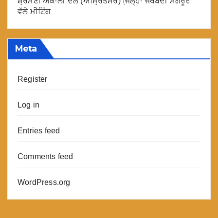
ਸ਼੍ਰੋਮਣੀ ਅਕਾਲੀ ਦਲ (ਅੰਮ੍ਰਿਤਸਰ) ਜਿ਼ਲ੍ਹਾ ਜਥੇਬੰਦੀ ਸੰਗਰੂਰ
ਵੱਲੋ ਮੀਟਿੰਗ
Meta
Register
Log in
Entries feed
Comments feed
WordPress.org