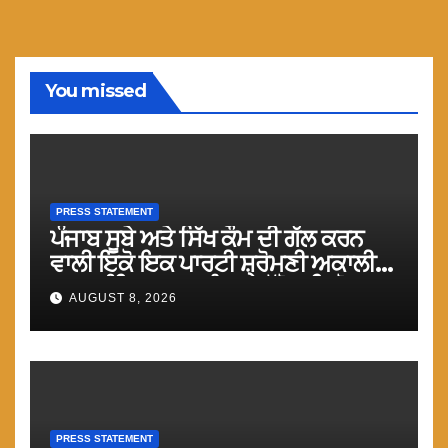
You missed
PRESS STATEMENT
ਪੰਜਾਬ ਸੂਬੇ ਅਤੇ ਸਿੱਖ ਕੌਮ ਦੀ ਗੱਲ ਕਰਨ
ਵਾਲੀ ਇਕੋ ਇਕ ਪਾਰਟੀ ਸ਼੍ਰੋਮਣੀ ਅਕਾਲੀ
ਦਲ (ਅੰਮ੍ਰਿਤਸਰ) ਨੂੰ ਹਰ ਪੱਖੋ ਸਹਿਯੋਗ
AUGUST 8, 2026
ਕੀਤਾ ਜਾਵੇ : ਮਾਨ
PRESS STATEMENT