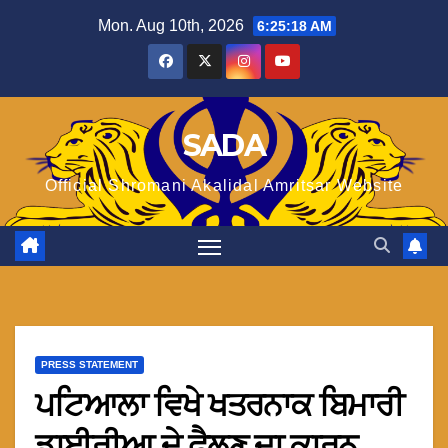
Skip
Mon. Aug 10th, 2026
6:25:18 AM
to
content
SADA
Official Shromani Akalidal Amritsar Website
PRESS STATEMENT
ਪਟਿਆਲਾ ਵਿਖੇ ਖਤਰਨਾਕ ਬਿਮਾਰੀ
ਡਾਈਰੀਆ ਦੇ ਫੈਲਣ ਦਾ ਕਾਰਨ