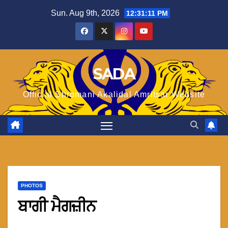
Skip
Sun. Aug 9th, 2026
12:31:12 PM
to
content
SADA
Official Shromani Akalidal Amritsar Website
PHOTOS
ਬਾਗੀ ਮੈਗਜ਼ੀਨ