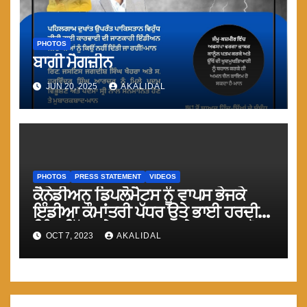
PHOTOS
ਬਾਗੀ ਮੈਗਜ਼ੀਨ
JUN 20, 2025
AKALIDAL
PHOTOS
PRESS STATEMENT
VIDEOS
ਕੈਨੇਡੀਅਨ ਡਿਪਲੋਮੈਟਸ ਨੂੰ ਵਾਪਸ ਭੇਜਕੇ
ਇੰਡੀਆ ਕੌਮਾਂਤਰੀ ਪੱਧਰ ਉਤੇ ਭਾਈ ਹਰਦੀਪ
ਸਿੰਘ ਨਿੱਝਰ ਦੇ ਕਤਲ ਕਰਨ ਦੇ ਅਪਰਾਧ ਤੋ
OCT 7, 2023
AKALIDAL
ਬਰੀ ਨਹੀ ਹੋ ਸਕਦਾ : ਮਾਨ