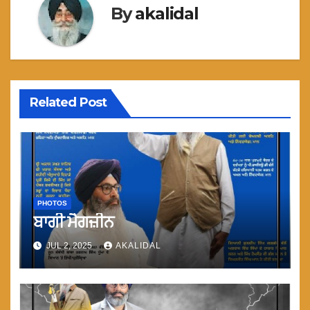
By
akalidal
Related Post
PHOTOS
ਬਾਗੀ ਮੈਗਜ਼ੀਨ
JUL 2, 2025
AKALIDAL