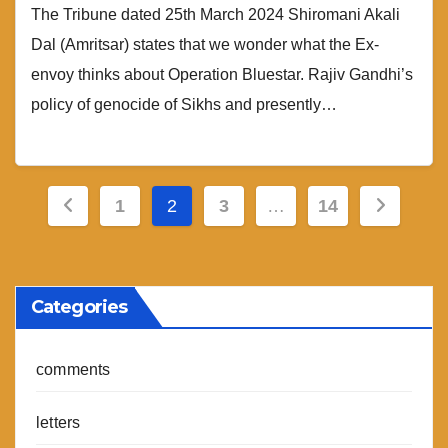
The Tribune dated 25th March 2024 Shiromani Akali
Dal (Amritsar) states that we wonder what the Ex-
envoy thinks about Operation Bluestar. Rajiv Gandhi’s
policy of genocide of Sikhs and presently…
Posts
1
2
3
…
14
pagination
Categories
comments
letters