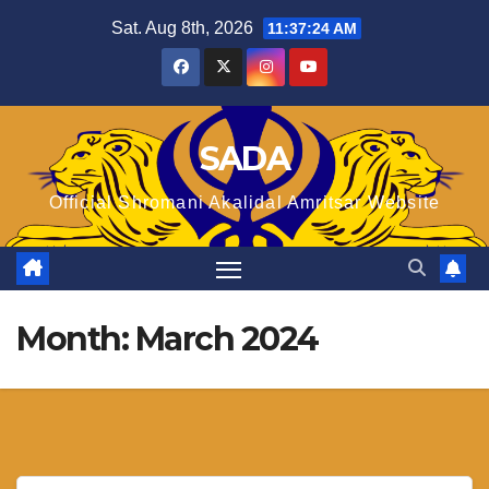
Skip
Sat. Aug 8th, 2026
11:37:25 AM
to
content
SADA
Official Shromani Akalidal Amritsar Website
Month:
March 2024