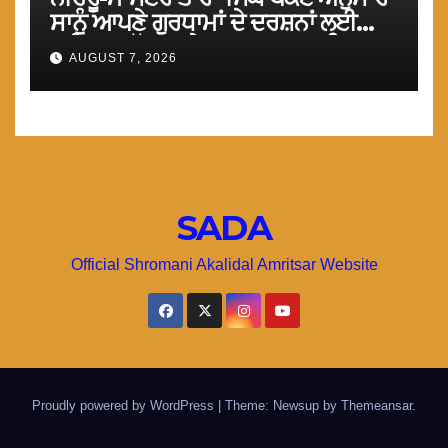
ਸਾਨੂੰ ਆਪਣੇ ਗੁਰਧਾਮਾਂ ਦੇ ਦਰਸ਼ਨਾਂ ਲਈ
ਤੁਰੰਤ ਸਰਹੱਦਾਂ ਅਤੇ ਕਰਤਾਰਪੁਰ ਸਾਹਿਬ
AUGUST 7, 2026
ਲਾਂਘਾ ਖੋਲਿਆ ਜਾਵੇ : ਮਾਨ
SADA
Official Shromani Akalidal Amritsar Website
Proudly powered by WordPress
|
Theme: Newsup by
Themeansar
.