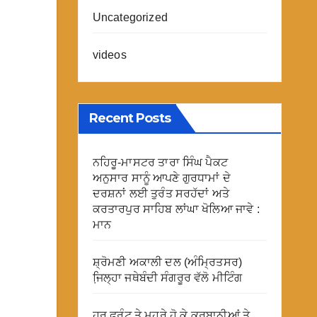
Uncategorized
videos
Recent Posts
ਨਹਿਰੂ-ਮਾਸਟਰ ਤਾਰਾ ਸਿੰਘ ਪੈਕਟ
ਅਨੁਸਾਰ ਸਾਨੂੰ ਆਪਣੇ ਗੁਰਧਾਮਾਂ ਦੇ
ਦਰਸ਼ਨਾਂ ਲਈ ਤੁਰੰਤ ਸਰਹੱਦਾਂ ਅਤੇ
ਕਰਤਾਰਪੁਰ ਸਾਹਿਬ ਲਾਂਘਾ ਖੋਲਿਆ ਜਾਵੇ :
ਮਾਨ
ਸ਼੍ਰੋਮਣੀ ਅਕਾਲੀ ਦਲ (ਅੰਮ੍ਰਿਤਸਰ)
ਜਿ਼ਲ੍ਹਾ ਜਥੇਬੰਦੀ ਸੰਗਰੂਰ ਵੱਲੋ ਮੀਟਿੰਗ
ਹਰ ਫਰੰਟ ਤੇ ਮੂਹਰੇ ਹੋ ਕੇ ਕੁਰਬਾਨੀਆਂ ਤੇ