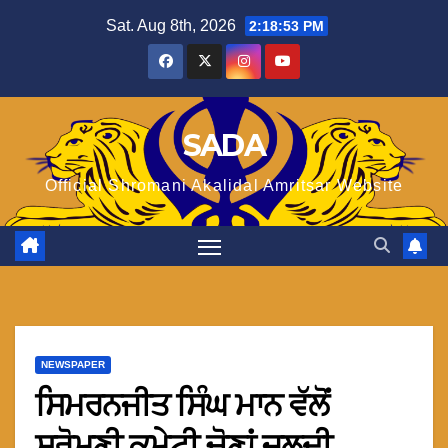
Skip
Sat. Aug 8th, 2026
2:18:55 PM
to
content
SADA
Official Shromani Akalidal Amritsar Website
NEWSPAPER
ਸਿਮਰਨਜੀਤ ਸਿੰਘ ਮਾਨ ਵੱਲੋਂ
ਸ਼੍ਰੋਮਣੀ ਕਮੇਟੀ ਚੋਣਾਂ ਜਲਦੀ