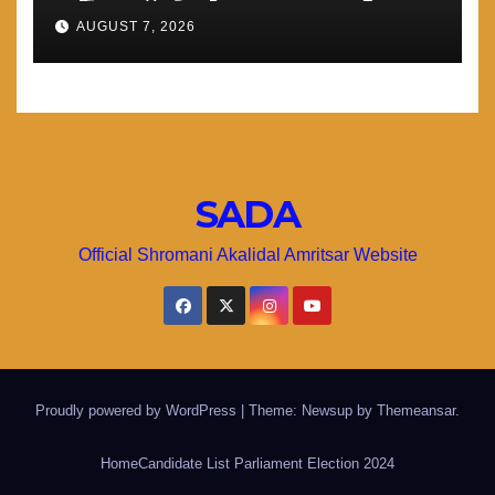
ਤੁਰੰਤ ਸਰਹੱਦਾਂ ਅਤੇ ਕਰਤਾਰਪੁਰ ਸਾਹਿਬ
AUGUST 7, 2026
ਲਾਂਘਾ ਖੋਲਿਆ ਜਾਵੇ : ਮਾਨ
SADA
Official Shromani Akalidal Amritsar Website
Proudly powered by WordPress
|
Theme: Newsup by
Themeansar
.
Home
Candidate List Parliament Election 2024