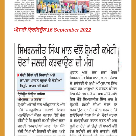
ਪੰਜਾਬੀ ਟ੍ਰਿਬਿਊਨ 16 September 2022