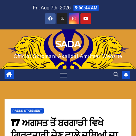
Skip
Fri. Aug 7th, 2026
5:06:44 AM
to
content
SADA
Official Shromani Akalidal Amritsar Website
PRESS STATEMENT
17 ਅਗਸਤ ਤੋਂ ਬਰਗਾੜੀ ਵਿਖੇ
ਗ੍ਰਿਫ਼ਤਾਰੀ ਦੇਣ ਵਾਲੇ ਜਥਿਆਂ ਦਾ