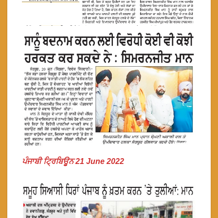
ਪੰਜਾਬੀ ਟ੍ਰਿਬਿਊਨ 21 June 2022