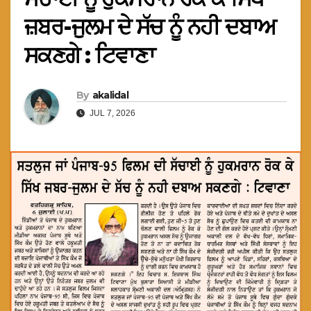
ਜ਼ਬਰ-ਜੁਲਮ ਦੇ ਸੱਚ ਨੂੰ ਨਹੀ ਦਬਾਅ
ਸਕਣਗੇ : ਟਿਵਾਣਾ
By
akalidal
JUL 7, 2026