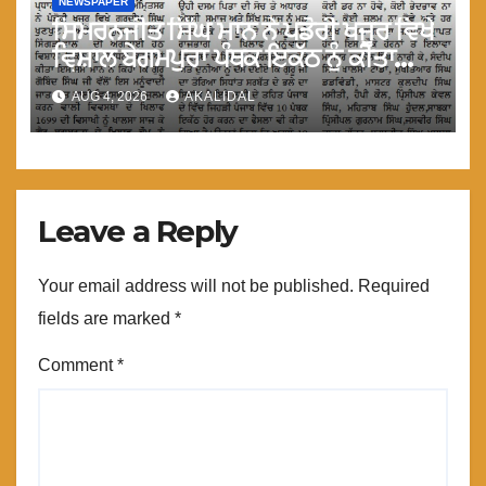
NEWSPAPER
ਸਿਮਰਨਜੀਤ ਸਿੰਘ ਮਾਨ ਨੇ ਪਡੋਰੀ ਖਜੂਰ ਵਿਖੇ
ਵਿਸ਼ਾਲ ਬੇਗਮਪੁਰਾ ਪੰਥਕ ਇਕੱਠ ਨੂੰ ਕੀਤਾ
ਸੁਬੋਧਨ
AUG 4, 2026
AKALIDAL
Leave a Reply
Your email address will not be published.
Required
fields are marked
*
Comment
*