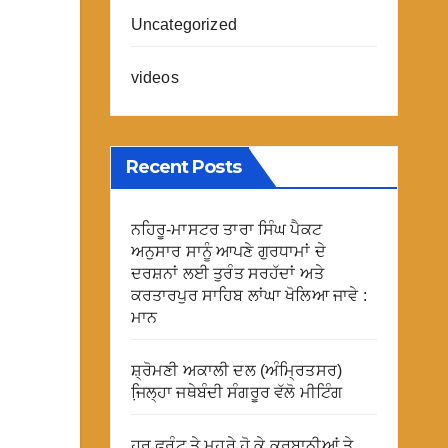
Uncategorized
videos
Recent Posts
ਨਹਿਰੂ-ਮਾਸਟਰ ਤਾਰਾ ਸਿੰਘ ਪੈਕਟ
ਅਨੁਸਾਰ ਸਾਨੂੰ ਆਪਣੇ ਗੁਰਧਾਮਾਂ ਦੇ
ਦਰਸ਼ਨਾਂ ਲਈ ਤੁਰੰਤ ਸਰਹੱਦਾਂ ਅਤੇ
ਕਰਤਾਰਪੁਰ ਸਾਹਿਬ ਲਾਂਘਾ ਖੋਲਿਆ ਜਾਵੇ :
ਮਾਨ
ਸ਼੍ਰੋਮਣੀ ਅਕਾਲੀ ਦਲ (ਅੰਮ੍ਰਿਤਸਰ)
ਜਿ਼ਲ੍ਹਾ ਜਥੇਬੰਦੀ ਸੰਗਰੂਰ ਵੱਲੋ ਮੀਟਿੰਗ
ਹਰ ਫਰੰਟ ਤੇ ਮੂਹਰੇ ਹੋ ਕੇ ਕੁਰਬਾਨੀਆਂ ਤੇ