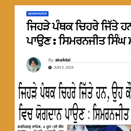
NEWSPAPER
ਜਿਹੜੇ ਪੰਥਕ ਚਿਹਰੇ ਜਿੱਤੇ 
ਪਾਉਣ : ਸਿਮਰਨਜੀਤ ਸਿੰਘ 
By
akalidal
JUN 5, 2024