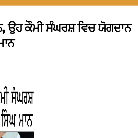
ਹਨ, ਉਹ ਕੌਮੀ ਸੰਘਰਸ਼ ਵਿਚ ਯੋਗਦਾਨ
ਮਾਨ