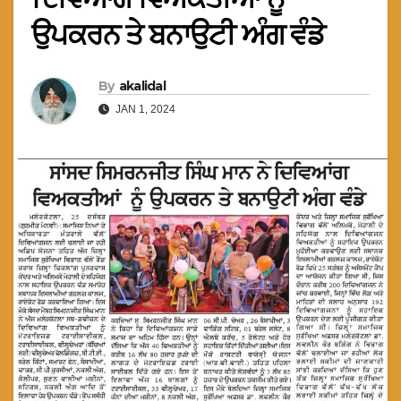
ਉਪਕਰਨ ਤੇ ਬਨਾਉਟੀ ਅੰਗ ਵੰਡੇ
By
akalidal
JAN 1, 2024