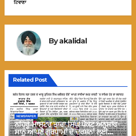
ਟਿਵਾਣਾ
By
akalidal
Related Post
NEWSPAPER
ਨਹਿਰੂ-ਮਾਸਟਰ ਤਾਰਾ ਸਿੰਘ ਪੈਕਟ ਅਨੁਸਾਰ
ਸਾਨੂੰ ਆਪਣੇ ਗੁਰਧਾਮਾਂ ਦੇ ਦਰਸ਼ਨਾਂ ਲਈ