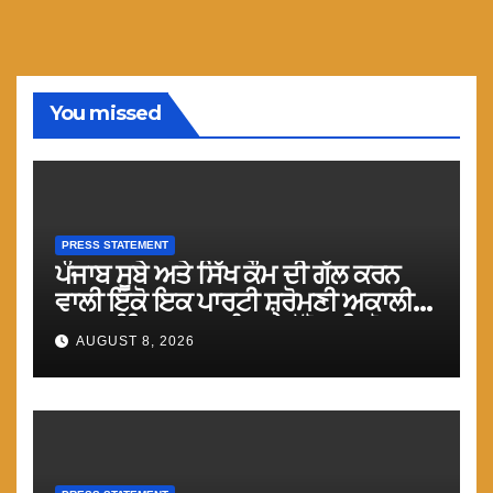
You missed
PRESS STATEMENT
ਪੰਜਾਬ ਸੂਬੇ ਅਤੇ ਸਿੱਖ ਕੌਮ ਦੀ ਗੱਲ ਕਰਨ
ਵਾਲੀ ਇਕੋ ਇਕ ਪਾਰਟੀ ਸ਼੍ਰੋਮਣੀ ਅਕਾਲੀ
ਦਲ (ਅੰਮ੍ਰਿਤਸਰ) ਨੂੰ ਹਰ ਪੱਖੋ ਸਹਿਯੋਗ
AUGUST 8, 2026
ਕੀਤਾ ਜਾਵੇ : ਮਾਨ