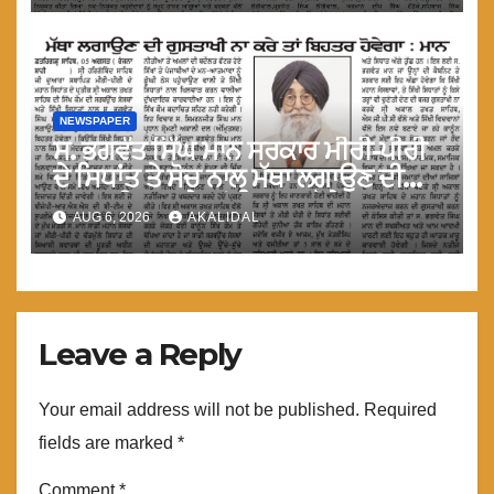
NEWSPAPER
ਸ. ਭਗਵੰਤ ਸਿੰਘ ਮਾਨ ਸਰਕਾਰ ਮੀਰੀ-ਪੀਰੀ
ਦੇ ਸਿਧਾਂਤ ਤੇ ਸੋਚ ਨਾਲ ਮੱਥਾ ਲਗਾਉਣ ਦੀ
ਗੁਸਤਾਖੀ ਨਾ ਕਰੇ ਤਾਂ ਬਿਹਤਰ ਹੋਵੇਗਾ : ਮਾਨ
AUG 6, 2026
AKALIDAL
Leave a Reply
Your email address will not be published.
Required
fields are marked
*
Comment
*