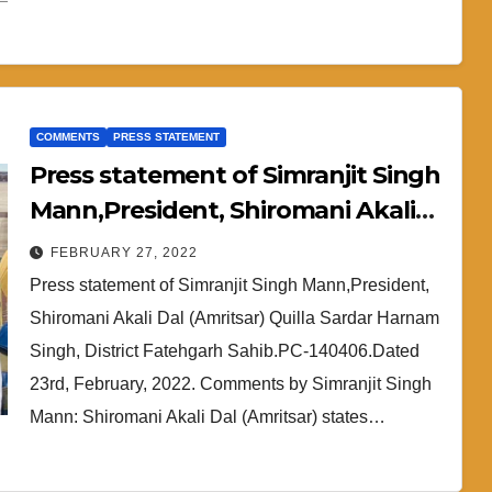
COMMENTS
PRESS STATEMENT
Press statement of Simranjit Singh
Mann,President, Shiromani Akali
Dal (Amritsar)
FEBRUARY 27, 2022
Press statement of Simranjit Singh Mann,President,
Shiromani Akali Dal (Amritsar) Quilla Sardar Harnam
Singh, District Fatehgarh Sahib.PC-140406.Dated
23rd, February, 2022. Comments by Simranjit Singh
Mann: Shiromani Akali Dal (Amritsar) states…