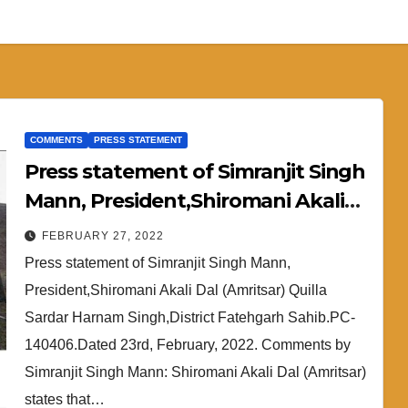
COMMENTS
PRESS STATEMENT
Press statement of Simranjit Singh
Mann, President,Shiromani Akali
Dal (Amritsar)
FEBRUARY 27, 2022
Press statement of Simranjit Singh Mann,
President,Shiromani Akali Dal (Amritsar) Quilla
Sardar Harnam Singh,District Fatehgarh Sahib.PC-
140406.Dated 23rd, February, 2022. Comments by
Simranjit Singh Mann: Shiromani Akali Dal (Amritsar)
states that…