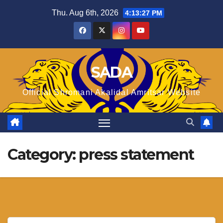
Skip
Thu. Aug 6th, 2026
4:13:27 PM
to
content
SADA
Official Shromani Akalidal Amritsar Website
Category:
press statement