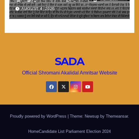
ਵਿਰੁੱਧ ਵਿਸ਼ਾਲ ਕਾਰ ਰੈਲੀਆ ਕਰਨ : ਮਾਨ
AUGUST 4, 2026
SADA
Official Shromani Akalidal Amritsar Website
Proudly powered by WordPress
|
Theme: Newsup by
Themeansar
.
Home
Candidate List Parliament Election 2024