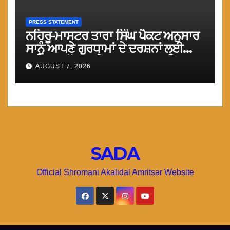
PRESS STATEMENT
ਨਹਿਰੂ-ਮਾਸਟਰ ਤਾਰਾ ਸਿੰਘ ਪੈਕਟ ਅਨੁਸਾਰ
ਸਾਨੂੰ ਆਪਣੇ ਗੁਰਧਾਮਾਂ ਦੇ ਦਰਸ਼ਨਾਂ ਲਈ
ਤੁਰੰਤ ਸਰਹੱਦਾਂ ਅਤੇ ਕਰਤਾਰਪੁਰ ਸਾਹਿਬ
AUGUST 7, 2026
ਲਾਂਘਾ ਖੋਲਿਆ ਜਾਵੇ : ਮਾਨ
SADA
Official Shromani Akalidal Amritsar Website