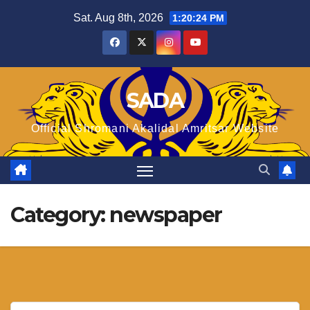
Skip
Sat. Aug 8th, 2026
1:20:25 PM
to
content
SADA
Official Shromani Akalidal Amritsar Website
Category:
newspaper