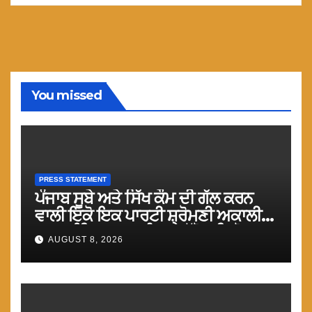
You missed
PRESS STATEMENT
ਪੰਜਾਬ ਸੂਬੇ ਅਤੇ ਸਿੱਖ ਕੌਮ ਦੀ ਗੱਲ ਕਰਨ
ਵਾਲੀ ਇਕੋ ਇਕ ਪਾਰਟੀ ਸ਼੍ਰੋਮਣੀ ਅਕਾਲੀ
ਦਲ (ਅੰਮ੍ਰਿਤਸਰ) ਨੂੰ ਹਰ ਪੱਖੋ ਸਹਿਯੋਗ
AUGUST 8, 2026
ਕੀਤਾ ਜਾਵੇ : ਮਾਨ